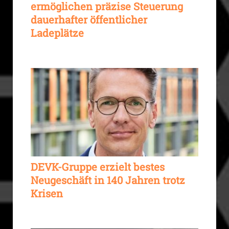
ermöglichen präzise Steuerung
dauerhafter öffentlicher
Ladeplätze
DEVK-Gruppe erzielt bestes
Neugeschäft in 140 Jahren trotz
Krisen