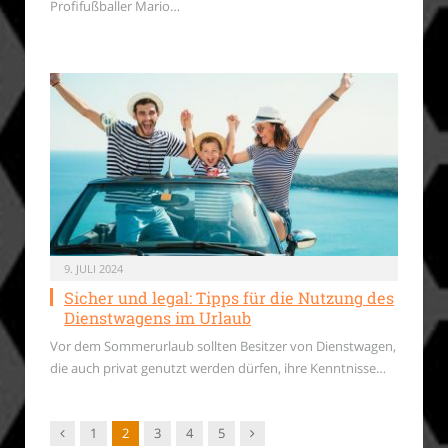
Profifußballer Mario…
9. JULI 2024
Sicher und legal: Tipps für die Nutzung des
Dienstwagens im Urlaub
Vor dem Sommerurlaub sollten Besitzer von Dienstwagen,
die auch privat genutzt werden dürfen, ihre Kenntnisse…
Vorgänger
Nachfolger
1
2
3
4
5