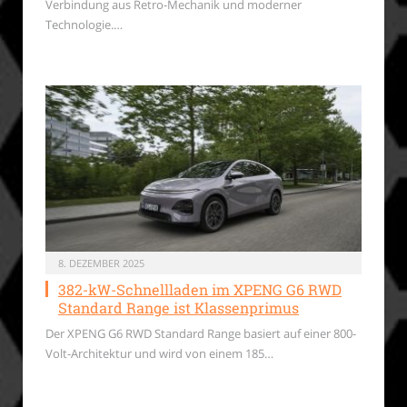
Verbindung aus Retro-Mechanik und moderner
Technologie.…
8. DEZEMBER 2025
382-kW-Schnellladen im XPENG G6 RWD
Standard Range ist Klassenprimus
Der XPENG G6 RWD Standard Range basiert auf einer 800-
Volt-Architektur und wird von einem 185…