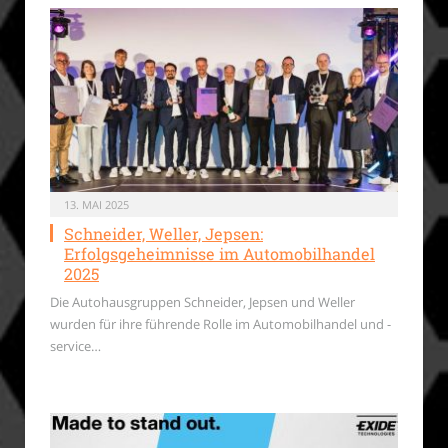
13. MAI 2025
Schneider, Weller, Jepsen:
Erfolgsgeheimnisse im Automobilhandel
2025
Die Autohausgruppen Schneider, Jepsen und Weller
wurden für ihre führende Rolle im Automobilhandel und -
service…