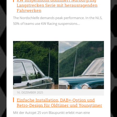
Langstrecken Serie mit herausragenden
Fahrwerken
The Nordschleife demands peak performance. In the NLS,
50% of teams use KW Racing suspensions…
16. DEZEMBER 2025
Einfache Installation, DAB+-Option und
Retro-Design für Oldtimer und Youngtimer
Mit der Autojet 25 von Blaupunkt erlebt man eine