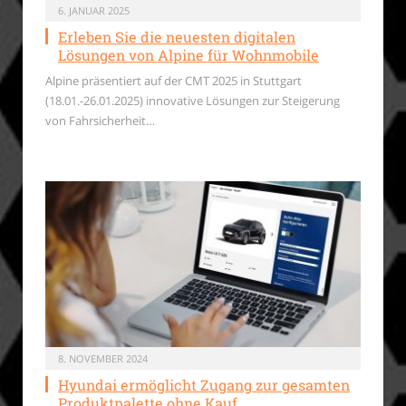
6. JANUAR 2025
Erleben Sie die neuesten digitalen
Lösungen von Alpine für Wohnmobile
Alpine präsentiert auf der CMT 2025 in Stuttgart
(18.01.-26.01.2025) innovative Lösungen zur Steigerung
von Fahrsicherheit…
8. NOVEMBER 2024
Hyundai ermöglicht Zugang zur gesamten
Produktpalette ohne Kauf