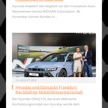
Hyundai erweitert sein Angebot um den innovativen Auto-
Abonnement-Service MOCEAN Subscription. Ab
November können Kunden in…
16. AUGUST 2024
Hyundai und Eintracht Frankfurt:
Nachhaltige Mobilitätspartnerschaft
Der Hyundai IONIQ 5 N, das erste elektrische
Hochleistungsmodell von Hyundai, wurde dem