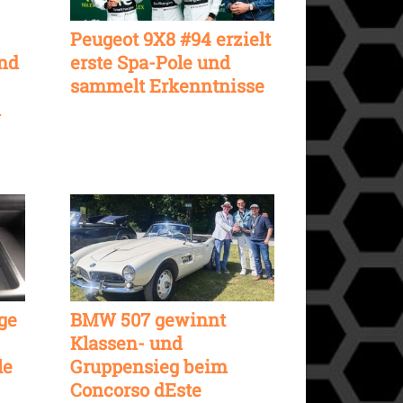
Peugeot 9X8 #94 erzielt
and
erste Spa-Pole und
sammelt Erkenntnisse
n
ge
BMW 507 gewinnt
Klassen- und
le
Gruppensieg beim
Concorso dEste