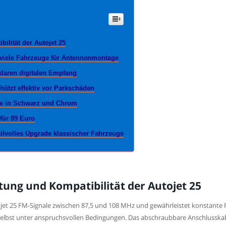
bilität der Autojet 25
f viele Fahrzeuge für Antennenmontage
 klaren digitalen Empfang
hützt effektiv vor Parkschäden
nne in Schwarz und Chrom
 für 89 Euro
tilvolles Upgrade klassischer Fahrzeuge
stung und Kompatibilität der Autojet 25
jet 25 FM-Signale zwischen 87,5 und 108 MHz und gewährleistet konstante 
 selbst unter anspruchsvollen Bedingungen. Das abschraubbare Anschlusska