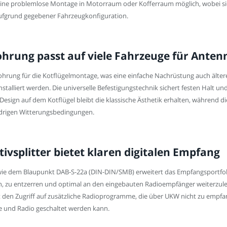
t eine problemlose Montage in Motorraum oder Kofferraum möglich, wobei si
ufgrund gegebener Fahrzeugkonfiguration.
bohrung passt auf viele Fahrzeuge für Ant
ebohrung für die Kotflügelmontage, was eine einfache Nachrüstung auch ält
alliert werden. Die universelle Befestigungstechnik sichert festen Halt und
esign auf dem Kotflügel bleibt die klassische Ästhetik erhalten, während d
 widrigen Witterungsbedingungen.
ivsplitter bietet klaren digitalen Empfang
 wie dem Blaupunkt DAB-S-22a (DIN-DIN/SMB) erweitert das Empfangsportfoli
rn, zu entzerren und optimal an den eingebauten Radioempfänger weiterzulei
t den Zugriff auf zusätzliche Radioprogramme, die über UKW nicht zu empfang
e und Radio geschaltet werden kann.