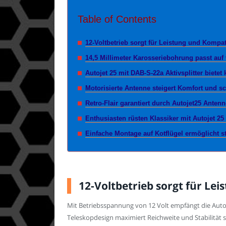
Table of Contents
12-Voltbetrieb sorgt für Leistung und Kompati
14,5 Millimeter Karosseriebohrung passt au
Autojet 25 mit DAB-S-22a Aktivsplitter bietet
Motorisierte Antenne steigert Komfort und sc
Retro-Flair garantiert durch Autojet25 Ante
Enthusiasten rüsten Klassiker mit Autojet 25
Einfache Montage auf Kotflügel ermöglicht s
12-Voltbetrieb sorgt für Lei
Mit Betriebsspannung von 12 Volt empfängt die Auto
Teleskopdesign maximiert Reichweite und Stabilität