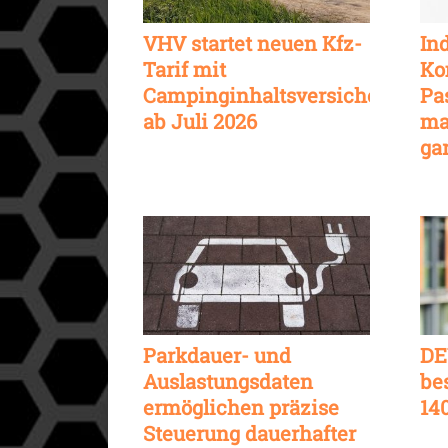
VHV startet neuen Kfz-
In
Tarif mit
Ko
Campinginhaltsversicherung
Pa
ab Juli 2026
ma
ga
Parkdauer- und
DE
Auslastungsdaten
be
ermöglichen präzise
14
Steuerung dauerhafter