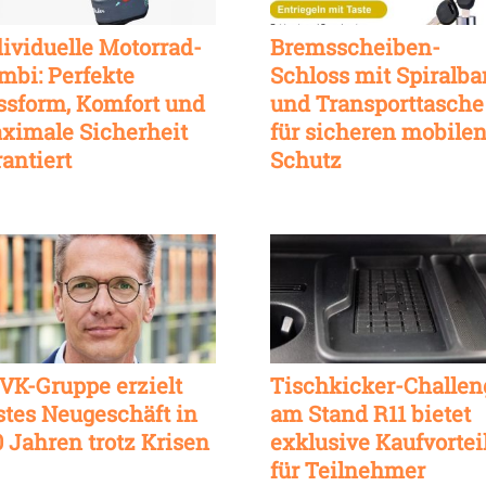
dividuelle Motorrad-
Bremsscheiben-
mbi: Perfekte
Schloss mit Spiralb
ssform, Komfort und
und Transporttasche
ximale Sicherheit
für sicheren mobile
rantiert
Schutz
VK-Gruppe erzielt
Tischkicker-Challen
stes Neugeschäft in
am Stand R11 bietet
0 Jahren trotz Krisen
exklusive Kaufvortei
für Teilnehmer