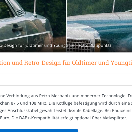
ro-Design für Oldtimer und Youngtimer (Foto: Blaupunkt)
ption und Retro-Design für Oldtimer und Youngt
eine Verbindung aus Retro-Mechanik und moderner Technologie. Das
hen 87,5 und 108 MHz. Die Kotflügelbefestigung wird durch eine s
nges Anschlusskabel gewährleistet flexible Kabellage. Bei Radioein
Euro. Die DAB+-Kompatibilität erfolgt optional über Aktivsplitter.