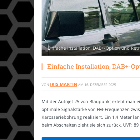
Einfache Installation, DAB+-Option und Ret
Einfache Installation, DAB+-O
IRIS MARTIN
VON
AM
16. DEZEMBER 2025
Mit der Autojet 25 von Blaupunkt erlebt man 
optimale Signalstärke von FM-Frequenzen zwisc
Karosseriebohrung realisiert. Ein 1,4 Meter la
beim Abschalten zieht sie sich zurück. UVP: 89 