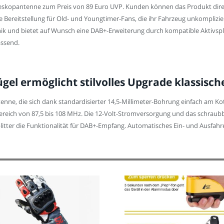
 Teleskopantenne zum Preis von 89 Euro UVP. Kunden können das Produkt dir
lle Bereitstellung für Old- und Youngtimer-Fans, die ihr Fahrzeug unkompl
ik und bietet auf Wunsch eine DAB+-Erweiterung durch kompatible Aktivspl
ssend.
gel ermöglicht stilvolles Upgrade klassisc
enne, die sich dank standardisierter 14,5-Millimeter-Bohrung einfach am Kot
ereich von 87,5 bis 108 MHz. Die 12-Volt-Stromversorgung und das schraubba
itter die Funktionalität für DAB+-Empfang. Automatisches Ein- und Ausfahr