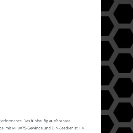
Performance. Das fünfstufig ausfahrbare
bel mit M10×75-Gewinde und DIN-Stecker ist 1,4