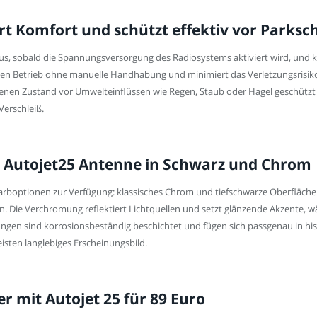
rt Komfort und schützt effektiv vor Parks
us, sobald die Spannungsversorgung des Radiosystems aktiviert wird, und kl
men Betrieb ohne manuelle Handhabung und minimiert das Verletzungsrisik
hrenen Zustand vor Umwelteinflüssen wie Regen, Staub oder Hagel geschützt 
Verschleiß.
ch Autojet25 Antenne in Schwarz und Chrom
arboptionen zur Verfügung: klassisches Chrom und tiefschwarze Oberfläche.
. Die Verchromung reflektiert Lichtquellen und setzt glänzende Akzente, 
ngen sind korrosionsbeständig beschichtet und fügen sich passgenau in his
isten langlebiges Erscheinungsbild.
r mit Autojet 25 für 89 Euro