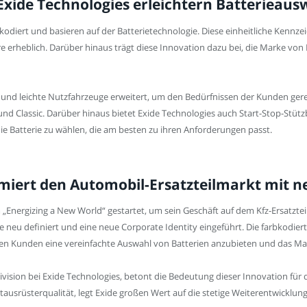
Exide Technologies erleichtern Batterieaus
kodiert und basieren auf der Batterietechnologie. Diese einheitliche Kennze
e erheblich. Darüber hinaus trägt diese Innovation dazu bei, die Marke von
kw und leichte Nutzfahrzeuge erweitert, um den Bedürfnissen der Kunden ge
und Classic. Darüber hinaus bietet Exide Technologies auch Start-Stop-Stüt
ie Batterie zu wählen, die am besten zu ihren Anforderungen passt.
ormiert den Automobil-Ersatzteilmarkt mi
 „Energizing a New World“ gestartet, um sein Geschäft auf dem Kfz-Ersatzt
definiert und eine neue Corporate Identity eingeführt. Die farbkodierten 
nen Kunden eine vereinfachte Auswahl von Batterien anzubieten und das Ma
ivision bei Exide Technologies, betont die Bedeutung dieser Innovation für
tausrüsterqualität, legt Exide großen Wert auf die stetige Weiterentwicklu