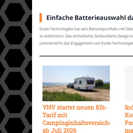
Einfache Batterieauswahl da
Exide Technologies hat sein Batterieportfolio mit f
zu erleichtern. Das einheitliche, farbkodierte Design 
unterstreicht das Engagement von Exide Technologie
VHV startet neuen Kfz-
In
Tarif mit
Ko
Campinginhaltsversicherung
Pa
ab Juli 2026
ma