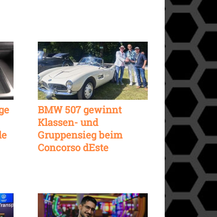
ge
BMW 507 gewinnt
Klassen- und
le
Gruppensieg beim
Concorso dEste