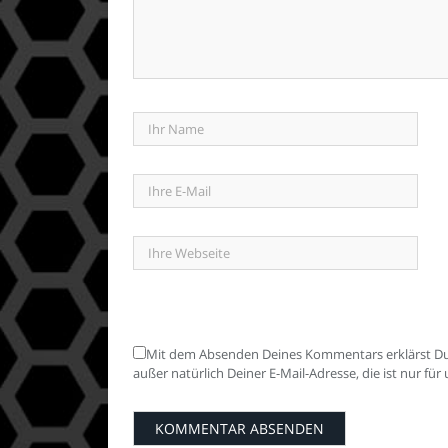
Mit dem Absenden Deines Kommentars erklärst Du 
außer natürlich Deiner E-Mail-Adresse, die ist nur fü