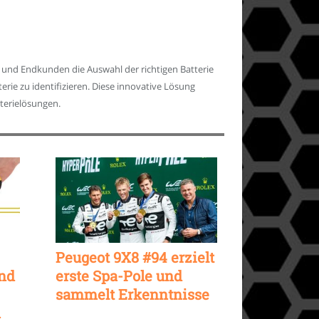
n und Endkunden die Auswahl der richtigen Batterie
terie zu identifizieren. Diese innovative Lösung
terielösungen.
Peugeot 9X8 #94 erzielt
and
erste Spa-Pole und
sammelt Erkenntnisse
n