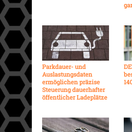
ga
Parkdauer- und
DE
Auslastungsdaten
be
ermöglichen präzise
14
Steuerung dauerhafter
öffentlicher Ladeplätze