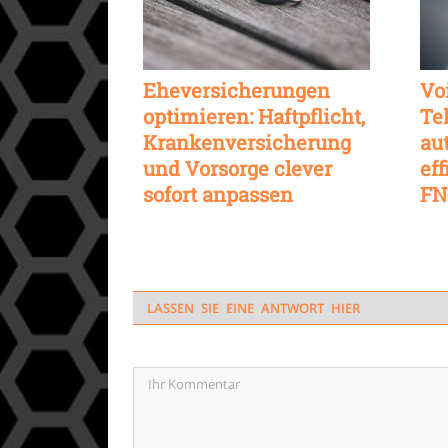
Eheversicherungen
Voi
optimieren: Haftpflicht,
Te
Krankenversicherung
au
und Vorsorge clever
eff
sofort anpassen
FN
LASSEN SIE EINE ANTWORT HIER