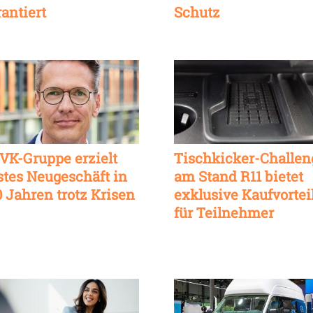
rantiert
Schutz
VK-Gruppe erzielt
Tischkicker-Challen
stes Neugeschäft in
am Stand R11 bietet
0 Jahren trotz Krisen
exklusive Kaufvortei
für Teilnehmer