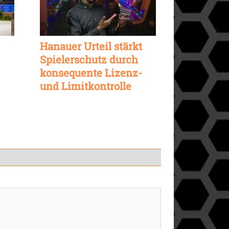
Hanauer Urteil stärkt
Spielerschutz durch
konsequente Lizenz-
und Limitkontrolle