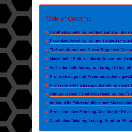
Table of Contents
Carsthetics Detailing eröffnet Leipzig-Filial
Porentiefe Vorreinigung und Handwäsche sc
Tiefenreinigung von Sitzen Teppichen Cockp
Maschinelle Politur entfernt Kratzer und Oxid
Voll- oder Teilfolierung mit farbigen Vinylfol
Profiwerkzeuge und Premiumprodukte gewährl
Professionelle Fahrzeugaufbereitung steiger
Öffnungszeiten Carsthetics Detailing: Mo-Fr 
Individuelle Fahrzeugpflege statt Massenabfer
Professionelles Fahrzeug-Detailing für Priv
Carsthetics Detailing Leipzig: Rundum-Pfleg