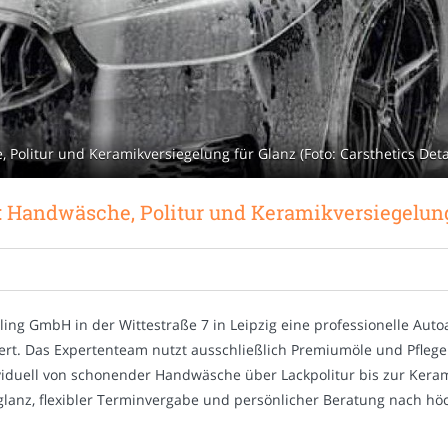
, Politur und Keramikversiegelung für Glanz (Foto: Carsthetics Det
g: Handwäsche, Politur und Keramikversiegelun
ling GmbH in der Wittestraße 7 in Leipzig eine professionelle Auto
rt. Das Expertenteam nutzt ausschließlich Premiumöle und Pfleg
iduell von schonender Handwäsche über Lackpolitur bis zur Keram
glanz, flexibler Terminvergabe und persönlicher Beratung nach h