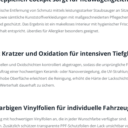
tische Entfernung von Schmutz mittels leistungsstarker Staubsauger an Sit
wie sämtliche Kunststoffverkleidungen mit maßgeschneiderten Pflegechemik
 geschützt. Das Ergebnis ist ein makelloses Interieur mit hygienischer Fris
t entspricht. überdies für Allergiker besonders geeignet.
 Kratzer und Oxidation für intensiven Tiefg
tellen und Oxidschichten kontrolliert abgetragen, sodass die ursprüngliche F
Auftrag einer hochwertigen Keramik- oder Nanoversiegelung, die UV-Strahlu
be Oberfläche erleichtert die Reinigung, erhöht die Härte der Lackschicht
Werterhalt dauerhaft zu sichern.
farbigen Vinylfolien für individuelle Fahrze
rung mit hochwertigen Vinylfolien an, die in jeder Wunschfarbe verfügbar sind
n. Zusätzlich schützen transparente PPF-Schutzfolien den Lack unsichtbar v