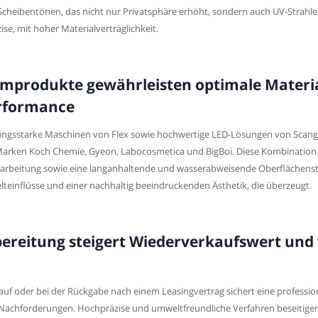
Scheibentönen, das nicht nur Privatsphäre erhöht, sondern auch UV-Strahl
ise, mit hoher Materialverträglichkeit.
produkte gewährleisten optimale Material
rformance
ungsstarke Maschinen von Flex sowie hochwertige LED-Lösungen von Scangrip
Marken Koch Chemie, Gyeon, Labocosmetica und BigBoi. Diese Kombination g
Verarbeitung sowie eine langanhaltende und wasserabweisende Oberflächenst
lteinflüsse und einer nachhaltig beeindruckenden Ästhetik, die überzeugt.
ereitung steigert Wiederverkaufswert und 
auf oder bei der Rückgabe nach einem Leasingvertrag sichert eine professi
 Nachforderungen. Hochpräzise und umweltfreundliche Verfahren beseitigen