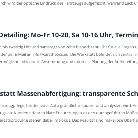
h wird der optische Eindruck des Fahrzeugs aufgefrischt, während Lack un
Detailing: Mo-Fr 10-20, Sa 10-16 Uhr, Termi
hn bis zwanzig Uhr und samstags von zehn bis sechzehn Uhr für alle Frage
r per E-Mail an info@carsthetics.eu. Die Werkstatt befindet sich zentral in d
e ermöglicht individuelle Abstimmung und optimale Planung der Aufbereitun
 statt Massenabfertigung: transparente Schr
Fahrzeugpflege, bei der jedes Auto gründlich inspiziert und analysiert wird. A
eugs an. Kunden erfahren klare Erläuterungen zu den durchgeführten Maßnah
litätsprodukte stehen dabei im Fokus. Das Resultat sind makellose Oberfläc