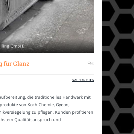
ailing GmbH)
g für Glanz
0
NACHRICHTEN
aufbereitung, die traditionelles Handwerk mit
eprodukte von Koch Chemie, Gyeon,
ikversiegelung zu pflegen. Kunden profitieren
öchstem Qualitätsanspruch und