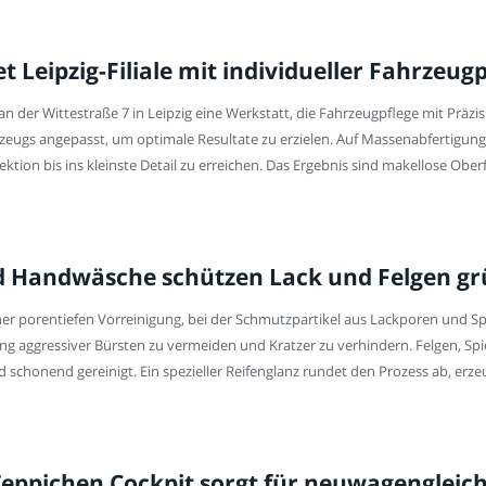
et Leipzig-Filiale mit individueller Fahrzeu
 der Wittestraße 7 in Leipzig eine Werkstatt, die Fahrzeugpflege mit Präzi
rzeugs angepasst, um optimale Resultate zu erzielen. Auf Massenabfertigung
tion bis ins kleinste Detail zu erreichen. Das Ergebnis sind makellose Obe
d Handwäsche schützen Lack und Felgen gr
er porentiefen Vorreinigung, bei der Schmutzpartikel aus Lackporen und Spa
 aggressiver Bürsten zu vermeiden und Kratzer zu verhindern. Felgen, Spie
schonend gereinigt. Ein spezieller Reifenglanz rundet den Prozess ab, erz
 Teppichen Cockpit sorgt für neuwagenglei