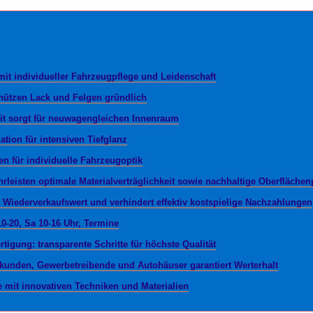
e mit individueller Fahrzeugpflege und Leidenschaft
hützen Lack und Felgen gründlich
it sorgt für neuwagengleichen Innenraum
ation für intensiven Tiefglanz
ien für individuelle Fahrzeugoptik
eisten optimale Materialverträglichkeit sowie nachhaltige Oberfläche
t Wiederverkaufswert und verhindert effektiv kostspielige Nachzahlungen
10-20, Sa 10-16 Uhr, Termine
tigung: transparente Schritte für höchste Qualität
atkunden, Gewerbetreibende und Autohäuser garantiert Werterhalt
e mit innovativen Techniken und Materialien