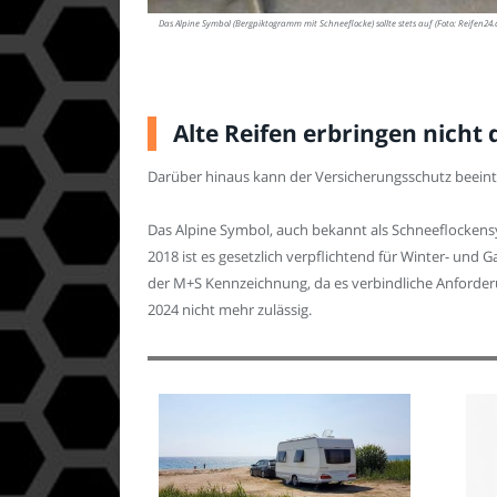
Das Alpine Symbol (Bergpiktogramm mit Schneeflocke) sollte stets auf (Foto: Reifen24.
Alte Reifen erbringen nicht 
Darüber hinaus kann der Versicherungsschutz beeint
Das Alpine Symbol, auch bekannt als Schneeflockensy
2018 ist es gesetzlich verpflichtend für Winter- und G
der M+S Kennzeichnung, da es verbindliche Anforder
2024 nicht mehr zulässig.