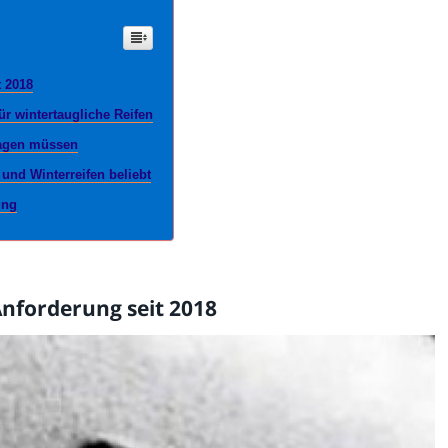
t 2018
r wintertaugliche Reifen
ragen müssen
und Winterreifen beliebt
ung
Anforderung seit 2018